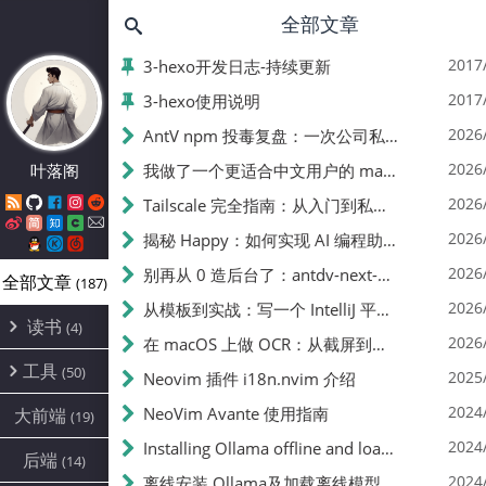
全部文章
2017
3-hexo开发日志-持续更新
2017
3-hexo使用说明
2026
AntV npm 投毒复盘：一次公司私服缓存恶意包引发的账号封禁事件
2026
叶落阁
我做了一个更适合中文用户的 macOS 菜单栏日历：Calendar Pro
2026
Tailscale 完全指南：从入门到私有 DERP 部署
2026
揭秘 Happy：如何实现 AI 编程助手输出的实时同步
2026
别再从 0 造后台了：antdv-next-admin，开箱即用的 Vue 3 中后台脚手架
全部文章
(187)
2026
从模板到实战：写一个 IntelliJ 平台插件（以 I18n Toolkit 为例）
读书
(4)
2026
在 macOS 上做 OCR：从截屏到可点词的实践笔记
书单
(1)
工具
(50)
2025
Neovim 插件 i18n.nvim 介绍
阅读笔记
(3)
软件记录
(10)
2024
NeoVim Avante 使用指南
大前端
(19)
git
(8)
2024
Installing Ollama offline and loading offline models
后端
(14)
hexo
(24)
2024
离线安装 Ollama及加载离线模型