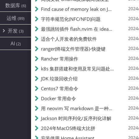
IDEA
(1)
数据库
(6)
2024
Find cause of memory leak on Java
IOT
(1)
运维
vim
(89)
(3)
2024
字符串规范化(NFC/NFD)问题
2024
最强跳转插件 flash.nvim 在 ideavim 上使用是中什么体验
开发
(3)
2024
适合个人开发者的免费软件
java
(1)
AI
(2)
2024
ranger(终端文件管理器)-快捷键
swift
(2)
2024
Rancher 常用操作
2024
k8s 集群搭建和使用及常见问题处理
2024
JDK 垃圾回收介绍
2024
Centos7 常用命令
2024
Docker 常用命令
2024
用 neovim 写 markdown 是一种什么样的体验(含技巧)
2024
Jackson 时间序列化/反序列化详解
2024
2024年MacOS终端大比拼
2024
安装使用 Home Assistant