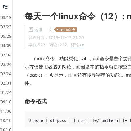
每天一个linux命令（12）: m
/03/13
/03/23
运维
linux命令
/05/29
发布时间 :
2016-12-12 21:29
评论:
字数:572
阅读 :
232
/04/09
/03/04
more命令，功能类似 cat ，cat命令是整个
/03/04
示方便使用者逐页阅读，而最基本的指令就是按空白键
/02/24
（back）一页显示，而且还有搜寻字串的功能 。
/02/01
件。
/01/24
命令格式
/09/10
/11/06
/10/10
/10/10