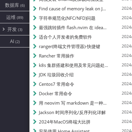
IDEA
(1)
数据库
(6)
2024
Find cause of memory leak on Java
IOT
(1)
运维
vim
(89)
(3)
2024
字符串规范化(NFC/NFD)问题
2024
最强跳转插件 flash.nvim 在 ideavim 上使用是中什么体验
开发
(3)
2024
适合个人开发者的免费软件
java
(1)
AI
(2)
2024
ranger(终端文件管理器)-快捷键
swift
(2)
2024
Rancher 常用操作
2024
k8s 集群搭建和使用及常见问题处理
2024
JDK 垃圾回收介绍
2024
Centos7 常用命令
2024
Docker 常用命令
2024
用 neovim 写 markdown 是一种什么样的体验(含技巧)
2024
Jackson 时间序列化/反序列化详解
2024
2024年MacOS终端大比拼
2024
安装使用 Home Assistant