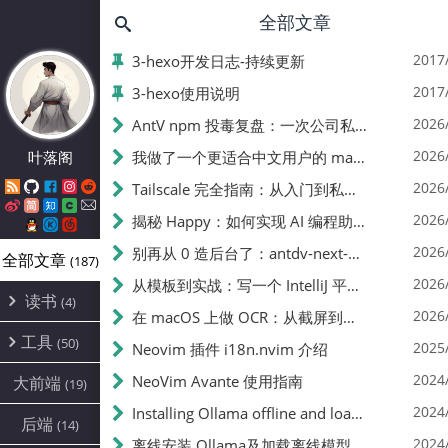
全部文章
2017
3-hexo开发日志-持续更新
2017
3-hexo使用说明
2026
AntV npm 投毒复盘：一次公司私服缓存恶意包引发的账号封禁事件
2026
叶落阁
我做了一个更适合中文用户的 macOS 菜单栏日历：Calendar Pro
2026
Tailscale 完全指南：从入门到私有 DERP 部署
2026
揭秘 Happy：如何实现 AI 编程助手输出的实时同步
2026
别再从 0 造后台了：antdv-next-admin，开箱即用的 Vue 3 中后台脚手架
全部文章
(187)
2026
从模板到实战：写一个 IntelliJ 平台插件（以 I18n Toolkit 为例）
读书
(4)
2026
在 macOS 上做 OCR：从截屏到可点词的实践笔记
书单
(1)
工具
(50)
2025
Neovim 插件 i18n.nvim 介绍
阅读笔记
(3)
软件记录
(10)
2024
NeoVim Avante 使用指南
大前端
(19)
git
(8)
2024
Installing Ollama offline and loading offline models
后端
(14)
hexo
(24)
2024
离线安装 Ollama及加载离线模型