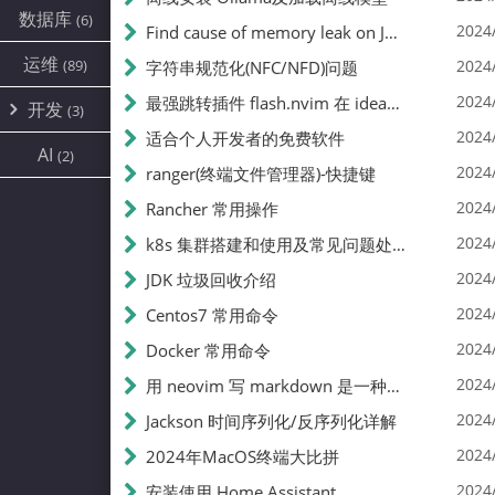
IDEA
(1)
数据库
(6)
2024
Find cause of memory leak on Java
IOT
(1)
运维
vim
(89)
(3)
2024
字符串规范化(NFC/NFD)问题
2024
最强跳转插件 flash.nvim 在 ideavim 上使用是中什么体验
开发
(3)
2024
适合个人开发者的免费软件
java
(1)
AI
(2)
2024
ranger(终端文件管理器)-快捷键
swift
(2)
2024
Rancher 常用操作
2024
k8s 集群搭建和使用及常见问题处理
2024
JDK 垃圾回收介绍
2024
Centos7 常用命令
2024
Docker 常用命令
2024
用 neovim 写 markdown 是一种什么样的体验(含技巧)
2024
Jackson 时间序列化/反序列化详解
2024
2024年MacOS终端大比拼
2024
安装使用 Home Assistant