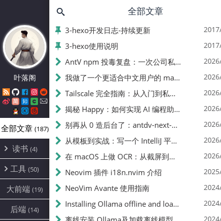
全部文章
2017
3-hexo开发日志-持续更新
2017
3-hexo使用说明
2026
AntV npm 投毒复盘：一次公司私服缓存恶意包引发的账号封禁事件
2026
叶落阁
我做了一个更适合中文用户的 macOS 菜单栏日历：Calendar Pro
2026
Tailscale 完全指南：从入门到私有 DERP 部署
2026
揭秘 Happy：如何实现 AI 编程助手输出的实时同步
2026
别再从 0 造后台了：antdv-next-admin，开箱即用的 Vue 3 中后台脚手架
全部文章
(187)
2026
从模板到实战：写一个 IntelliJ 平台插件（以 I18n Toolkit 为例）
读书
(4)
2026
在 macOS 上做 OCR：从截屏到可点词的实践笔记
书单
(1)
工具
(50)
2025
Neovim 插件 i18n.nvim 介绍
阅读笔记
(3)
软件记录
(10)
2024
NeoVim Avante 使用指南
大前端
(19)
git
(8)
2024
Installing Ollama offline and loading offline models
后端
(14)
hexo
(24)
2024
离线安装 Ollama及加载离线模型